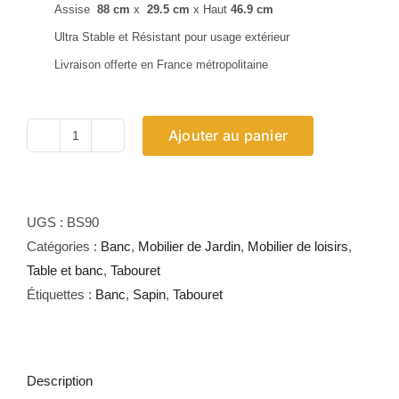
Assise
88 cm
x
29.5 cm
x Haut
46.9 cm
Ultra Stable et Résistant pour usage extérieur
Livraison offerte en France métropolitaine
Ajouter au panier
quantité
de
Banc
Sapin
UGS :
BS90
90
Catégories :
Banc
,
Mobilier de Jardin
,
Mobilier de loisirs
,
Table et banc
,
Tabouret
Étiquettes :
Banc
,
Sapin
,
Tabouret
Description