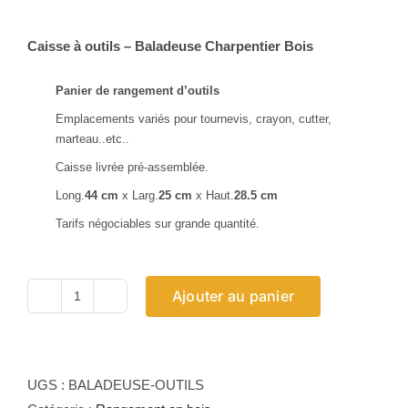
Caisse à outils – Baladeuse Charpentier Bois
Panier de rangement d’outils
Emplacements variés pour tournevis, crayon, cutter,
marteau..etc..
Caisse livrée pré-assemblée.
Long.
44 cm
x Larg.
25 cm
x Haut.
28.5 cm
Tarifs négociables sur grande quantité.
Ajouter au panier
quantité
de
Caisse
à
UGS :
BALADEUSE-OUTILS
outils