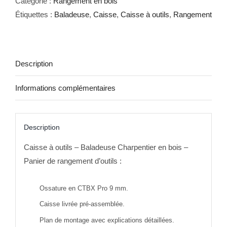
Catégorie :
Rangement en bois
-
Étiquettes :
Baladeuse
,
Caisse
,
Caisse à outils
,
Rangement
Baladeuse
Charpentier
Bois
Description
Informations complémentaires
Description
Caisse à outils – Baladeuse Charpentier en bois –
Panier de rangement d’outils :
Ossature en CTBX Pro 9 mm.
Caisse livrée pré-assemblée.
Plan de montage avec explications détaillées.