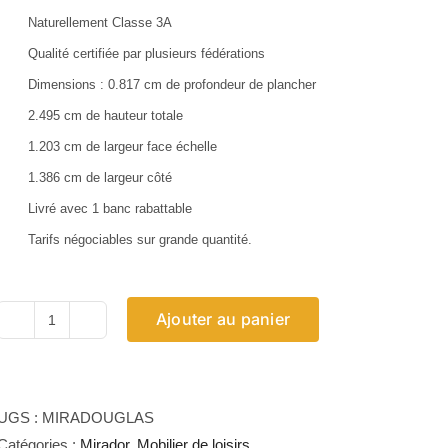
Naturellement Classe 3A
Qualité certifiée par plusieurs fédérations
Dimensions : 0.817 cm de profondeur de plancher
2.495 cm de hauteur totale
1.203 cm de largeur face échelle
1.386 cm de largeur côté
Livré avec 1 banc rabattable
Tarifs négociables sur grande quantité.
Ajouter au panier
quantité
de
Mirador
Douglas
UGS :
MIRADOUGLAS
Catégories :
Mirador
,
Mobilier de loisirs