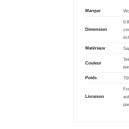
Marque
Wo
0.
Dimension
cm 
éch
Matériaux
Sa
Tei
Couleur
tei
Poids
70
Fra
Livraison
au
pan