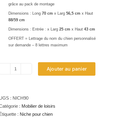
grâce au pack de montage
Dimensions : Long
70 cm
x Larg
56,5 cm
x Haut
88/59 cm
Dimensions : Entrée : x Larg
25 cm
x Haut
43 cm
OFFERT = Lettrage du nom du chien personnalisé
sur demande – 8 lettres maximum
Ajouter au panier
quantité
de
Niche
Chien
UGS :
NICH90
H90
Catégorie :
Mobilier de loisirs
Étiquette :
Niche pour chien