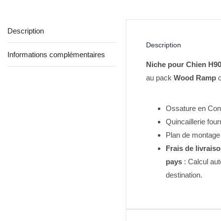
Description
Description
Informations complémentaires
Niche pour Chien H9
au pack
Wood Ramp
c
Ossature en Con
Quincaillerie four
Plan de montage a
Frais de livrais
pays
: Calcul au
destination.