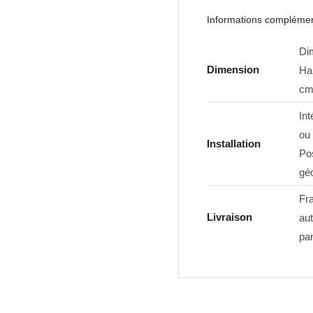
Informations complémen
Di
Dimension
Ha
cm
Int
ou
Installation
Pos
géo
Fra
Livraison
au
pan