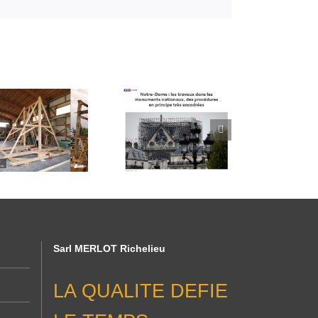
« Notre-Dame :
les travaux dans
les monuments
nationaux, des
procédures en
principe très
encadrées » –
Interview Fabrice
Merlot
Sarl MERLOT Richelieu
LA QUALITE DEFIE