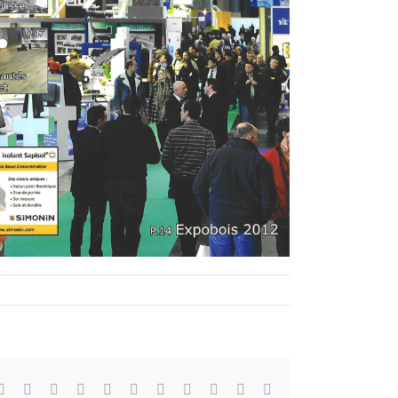
Facebook
X
Reddit
LinkedIn
WhatsApp
Telegram
Tumblr
Pinterest
Vk
Xing
Email