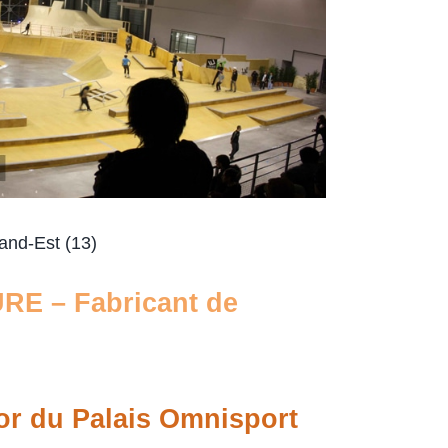
and-Est (13)
URE
– Fabricant de
or du
Palais Omnisport