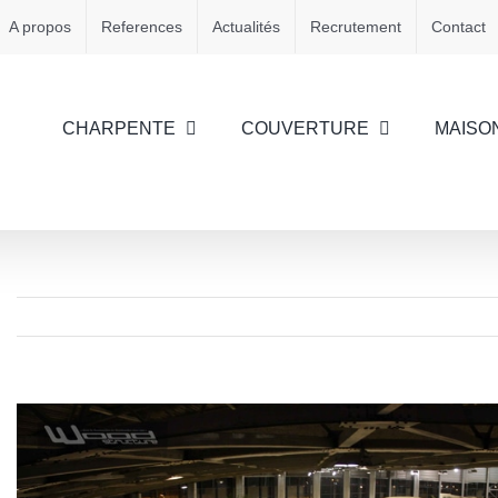
A propos
References
Actualités
Recrutement
Contact
CHARPENTE
COUVERTURE
MAISO
Voir
l'image
agrandie