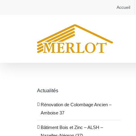
Passer
Accueil
au
contenu
Actualités
Rénovation de Colombage Ancien –
Amboise 37
Bâtiment Bois et Zinc – ALSH –
Nazelles-Négron (37)