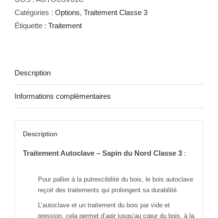
Classe
Catégories :
Options
,
Traitement Classe 3
3
Étiquette :
Traitement
-
Volume
01D
Description
Informations complémentaires
Description
Traitement Autoclave – Sapin du Nord Classe 3
:
Pour pallier à la putrescibilité du bois, le bois autoclave
reçoit des traitements qui prolongent sa durabilité.
L’autoclave et un traitement du bois par vide et
pression, cela permet d’agir jusqu’au cœur du bois, à la