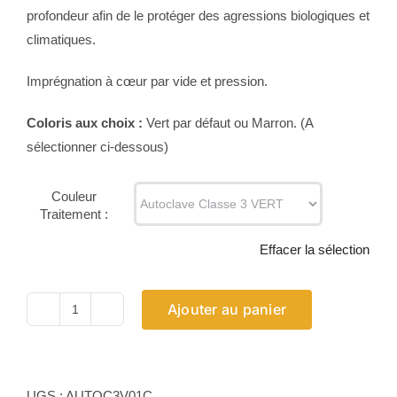
profondeur afin de le protéger des agressions biologiques et
climatiques.
Imprégnation à cœur par vide et pression.
Coloris aux choix :
Vert par défaut ou Marron. (A
sélectionner ci-dessous)
Couleur
Traitement :
Effacer la sélection
Ajouter au panier
quantité
de
Traitement
Autoclave
UGS :
AUTOC3V01C