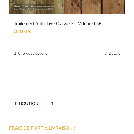
Traitement Autoclave Classe 3 – Volume 05B
689,00
€
Choix des options
Détails
Ce
produit
a
plusieurs
variations.
Les
options
E-BOUTIQUE
peuvent
être
choisies
FRAIS DE PORT & LIVRAISON :