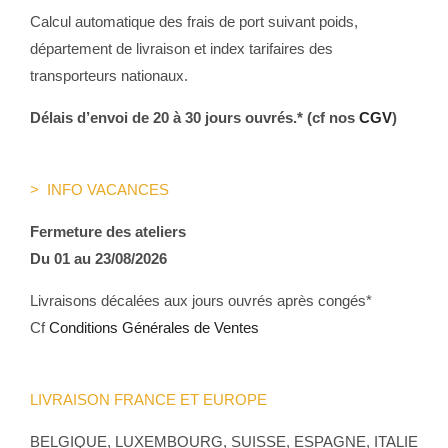
sur
Calcul automatique des frais de port suivant poids,
la
département de livraison et index tarifaires des
page
transporteurs nationaux.
du
produit
Délais d’envoi de 20 à 30 jours ouvrés.* (cf nos
CGV
)
> INFO VACANCES
Fermeture des ateliers
Du 01 au 23/08/2026
Livraisons décalées aux jours ouvrés après congés*
Cf
Conditions Générales de Ventes
LIVRAISON FRANCE ET EUROPE
BELGIQUE, LUXEMBOURG, SUISSE, ESPAGNE, ITALIE