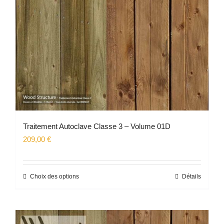
Traitement Autoclave Classe 3 – Volume 01D
209,00
€
Choix des options
Détails
Ce
produit
a
plusieurs