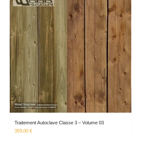
variations.
Les
options
peuvent
être
choisies
sur
la
page
du
produit
Traitement Autoclave Classe 3 – Volume 03
359,00
€