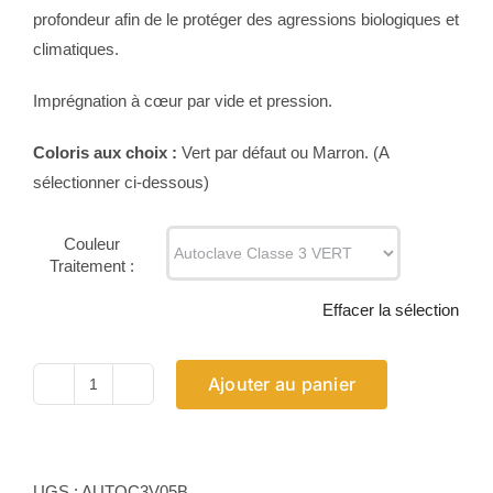
profondeur afin de le protéger des agressions biologiques et
climatiques.
Imprégnation à cœur par vide et pression.
Coloris aux choix :
Vert par défaut ou Marron. (A
sélectionner ci-dessous)
Couleur
Traitement :
Effacer la sélection
Ajouter au panier
quantité
de
Traitement
Autoclave
UGS :
AUTOC3V05B