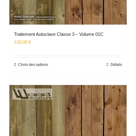
produit
Traitement Autoclave Classe 3 – Volume 01C
139,00
€
Choix des options
Détails
Ce
produit
a
plusieurs
variations.
Les
options
peuvent
être