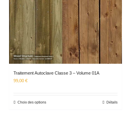
choisies
sur
la
page
du
produit
Traitement Autoclave Classe 3 – Volume 01A
99,00
€
Choix des options
Détails
Ce
produit
a
plusieurs