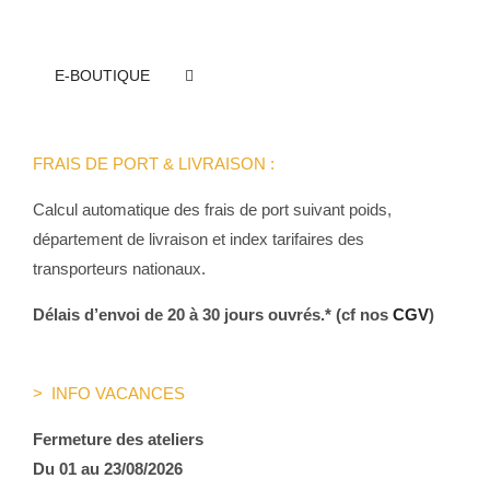
variations.
Les
options
E-BOUTIQUE
peuvent
être
choisies
FRAIS DE PORT & LIVRAISON :
sur
Calcul automatique des frais de port suivant poids,
la
département de livraison et index tarifaires des
page
transporteurs nationaux.
du
produit
Délais d’envoi de 20 à 30 jours ouvrés.* (cf nos
CGV
)
> INFO VACANCES
Fermeture des ateliers
Du 01 au 23/08/2026